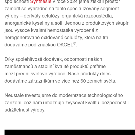
společnosti
Synthesie
v roce 2024 jsme získali prostor
zaměřit se výhradně na tento specializovaný segment
výroby – deriváty celulózy, organická rozpouštědla,
anorganické kyseliny a soli. Jednou z produktových skupin
jsou vysoce kvalitní hemostatika vyrobená z
neregenerované oxidované celulózy, která na trh
®
dodáváme pod značkou OKCEL
.
Díky spolehlivosti dodávek, odbornosti našich
zaměstnanců a stabilní kvalitě produktů patříme
mezi přední světové výrobce. Naše produkty dnes
dodáváme zákazníkům ve více než 60 zemích světa.
Neustále investujeme do modernizace technologického
zařízení, což nám umožňuje zvyšovat kvalitu, bezpečnost i
udržitelnost výroby.