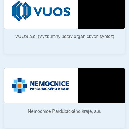
VUOS a.s. (Výzkumný ústav organických syntéz)
Nemocnice Pardubického kraje, a.s.