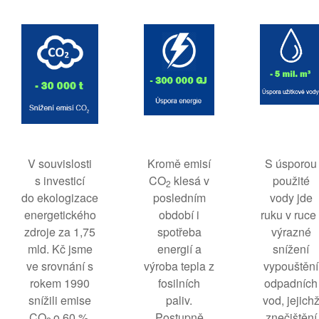
V souvislosti
Kromě emisí
S úsporou
s investicí
CO
klesá v
použité
2
do ekologizace
posledním
vody jde
energetického
období i
ruku v ruce 
zdroje za 1,75
spotřeba
výrazné
mld. Kč jsme
energií a
snížení
ve srovnání s
výroba tepla z
vypouštění
rokem 1990
fosilních
odpadních
snížili emise
paliv.
vod, jejich
CO
o 60 %.
Postupně
znečištění