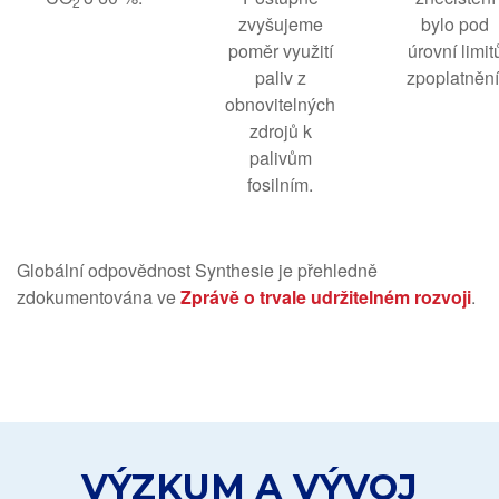
2
zvyšujeme
bylo pod
poměr využití
úrovní limit
paliv z
zpoplatnění
obnovitelných
zdrojů k
palivům
fosilním.
Globální odpovědnost Synthesie je přehledně
zdokumentována ve
Zprávě o trvale udržitelném rozvoji
.
VÝZKUM A VÝVOJ