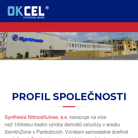
PROFIL SPOLEČNOSTI
Synthesia Nitrocellulose, a.s.
navazuje na více
než 100letou tradici výroby derivátů celulózy v areálu
SemtinZone v Pardubicích. Vznikem samostatné dceřiné